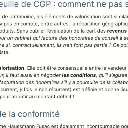
feuille de CGP : comment ne pas 
 de patrimoine, les éléments de valorisation sont similai
si pris en compte, entre autres, la répartition géographiqu
roduits. Sans oublier l’évaluation de la part des
revenus 
ur un cabinet qui facture des honoraires de conseil à se
si, contractuellement, ils n’en font pas partie ? Ce poin
iste.
alorisation
. Elle doit être consensuelle entre le vendeur
ur, il faut aussi en négocier
les conditions
, qu’il s’agis
acturation des honoraires s’il y a poursuite de la collab
écurrent,
y
fois le non récurrent) est définie et donne lieu
our aboutir au montant définitif.
de la conformité
 Haussmann Fusac est également incontournable pour pré