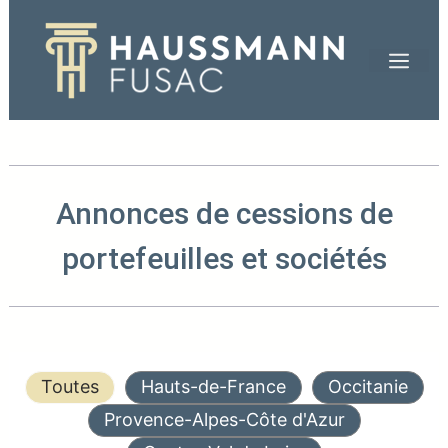
Aller
au
Men
contenu
Annonces de cessions de
portefeuilles et sociétés
Toutes
Hauts-de-France
Occitanie
Provence-Alpes-Côte d'Azur