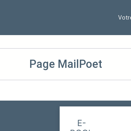
Votr
Page MailPoet
E-