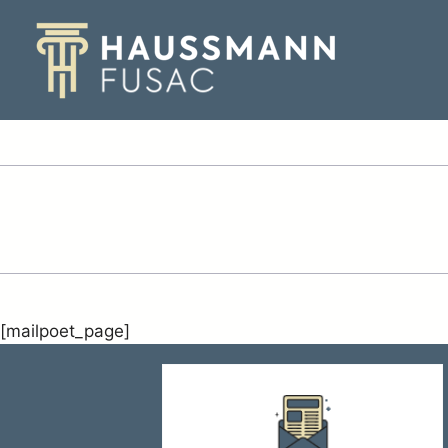
Aller
au
contenu
[mailpoet_page]